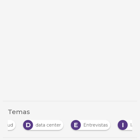
Temas
D
E
I
I
data center
Entrevistas
IA