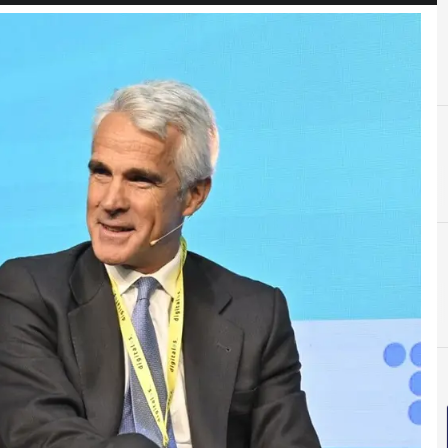
E
D
D