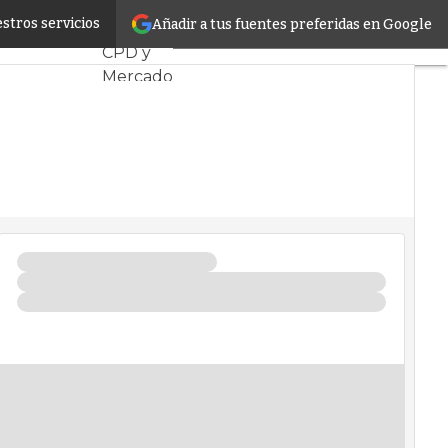
anía digital
stros servicios
Añadir a tus fuentes preferidas en Google
Servidores
CPD y
Mercado
Proyectos
Sostenibilidad
Tendencias
TI
Datacenter
infrastructure
Análisis
Centros
de Datos
Inteligencia
Artificial