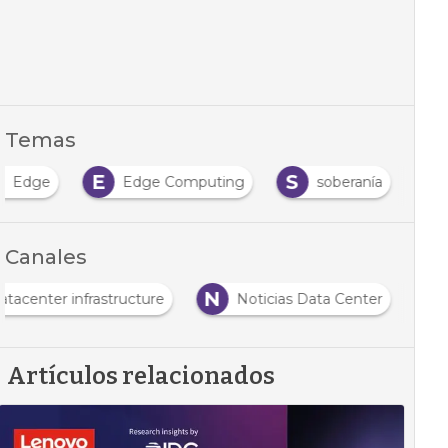
Temas
E
S
Edge
Edge Computing
soberanía
Canales
N
atacenter infrastructure
Noticias Data Center
Artículos relacionados