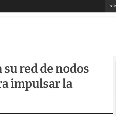
u red de nodos Edge en España para impulsar la sober
Nue
 su red de nodos
a impulsar la