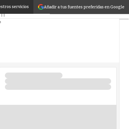
stros servicios
Añadir a tus fuentes preferidas en Google
o
Proyectos
TI
e
Inteligencia Artificial