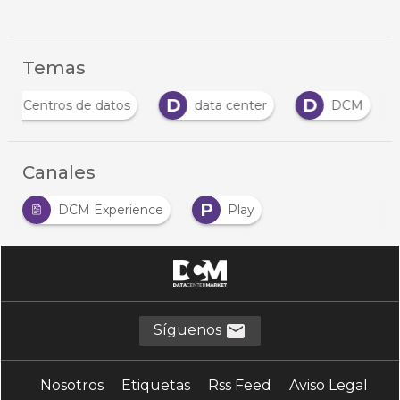
Temas
C
D
D
Centros de datos
data center
DCM
Canales
P
DCM Experience
Play
Síguenos
Nosotros
Etiquetas
Rss Feed
Aviso Legal