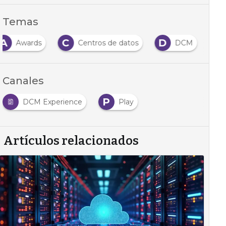
Temas
A
C
D
Awards
Centros de datos
DCM
Canales
P
DCM Experience
Play
Artículos relacionados