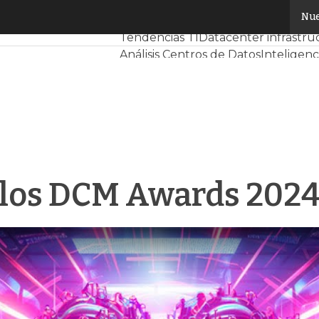
 los DCM Awards 2024
Nue
Servidores CPD y Mercado
Proyect
Tendencias TI
Datacenter infrastru
Análisis Centros de Datos
Inteligenci
e los DCM Awards 202