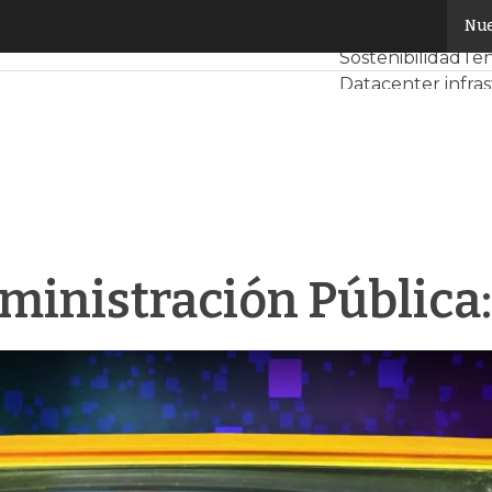
inistración Pública: Concello de Vigo
Nue
Servidores CPD 
Sostenibilidad
Ten
Datacenter infra
Análisis Centros 
Inteligencia Artifi
dministración Pública: