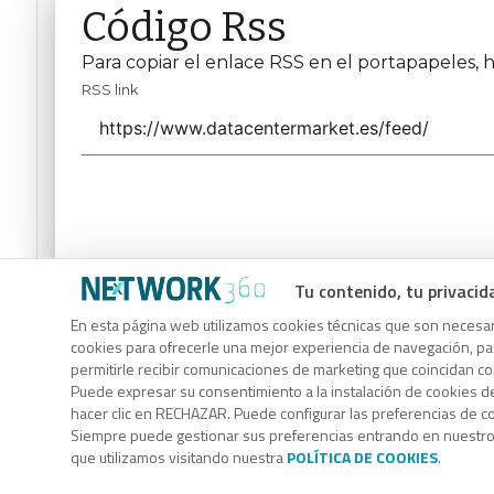
Código Rss
Para copiar el enlace RSS en el portapapeles, h
RSS link
Tu contenido, tu privacid
Código Rss
En esta página web utilizamos cookies técnicas que son necesari
Para copiar el enlace RSS en el portapapeles, h
cookies para ofrecerle una mejor experiencia de navegación, para
permitirle recibir comunicaciones de marketing que coincidan c
RSS link
Puede expresar su consentimiento a la instalación de cookies d
hacer clic en RECHAZAR. Puede configurar las preferencias de 
Siempre puede gestionar sus preferencias entrando en nuestr
que utilizamos visitando nuestra
POLÍTICA DE COOKIES
.