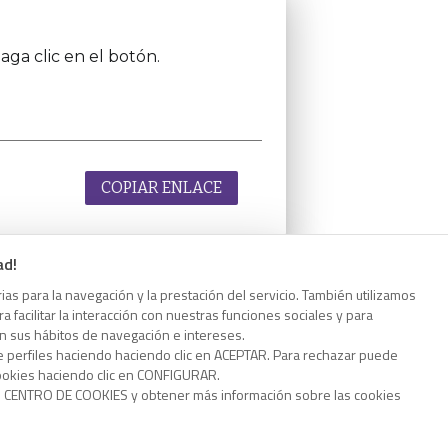
aga clic en el botón.
COPIAR ENLACE
ad!
as para la navegación y la prestación del servicio. También utilizamos
aga clic en el botón.
 facilitar la interacción con nuestras funciones sociales y para
on sus hábitos de navegación e intereses.
e perfiles haciendo haciendo clic en ACEPTAR. Para rechazar puede
cookies haciendo clic en CONFIGURAR.
o CENTRO DE COOKIES y obtener más información sobre las cookies
COPIAR ENLACE