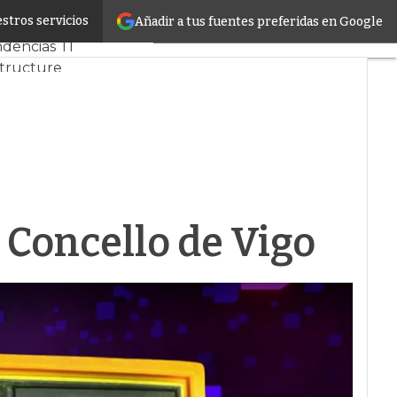
stros servicios
Añadir a tus fuentes preferidas en Google
y Mercado
Proyectos
dencias TI
structure
de Datos
cial
 Concello de Vigo