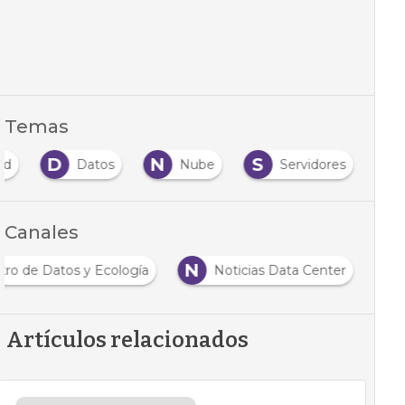
Temas
D
N
S
ud
Datos
Nube
Servidores
Canales
N
tro de Datos y Ecología
Noticias Data Center
Artículos relacionados