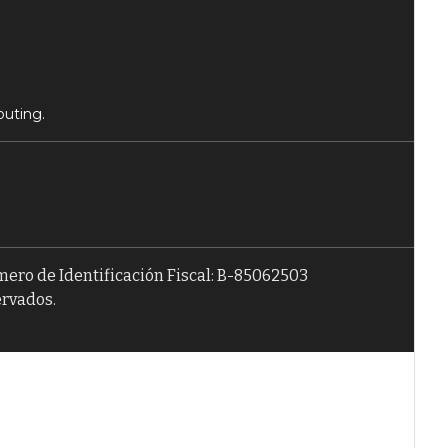
puting.
úmero de Identificación Fiscal: B-85062503
ervados.