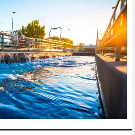
C
Clo
C
Cen