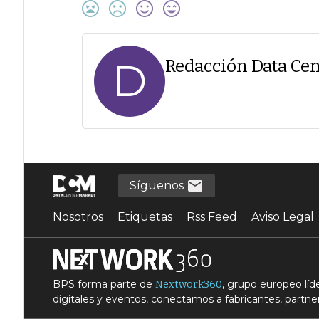
D
Redacción Data Cen
Síguenos
Nosotros
Etiquetas
Rss Feed
Aviso Legal
BPS forma parte de
, grupo europeo lí
Nextwork360
digitales y eventos, conectamos a fabricantes, partner