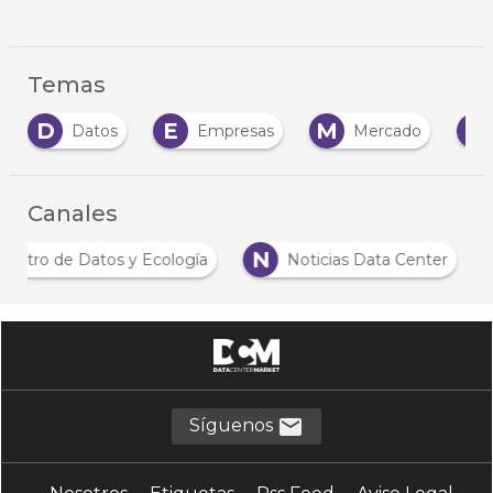
Temas
E
M
N
Datos
Empresas
Mercado
Nube
Canales
C
N
Centro de Datos y Ecología
Noticias Data Cente
Síguenos