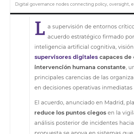
Digital governance nodes connecting policy, oversight, 
L
a supervisión de entornos críti
acuerdo estratégico firmado po
inteligencia artificial cognitiva, visi
supervisores digitales
capaces de o
intervención humana constante
, u
principales carencias de las organiz
en decisiones operativas inmediatas 
El acuerdo, anunciado en Madrid, pl
reduce los puntos ciegos
en la vigi
análisis posterior de incidentes hacia
propuesta se apoya en sistemas que 