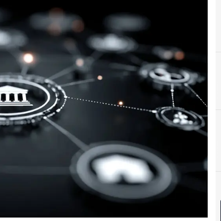
C
Cloud
C
Cen