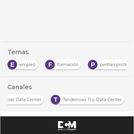
Temas
E
F
P
empleo
formación
perfiles profesional
Canales
T
Noticias Data Center
Tendencias TI y Data Center