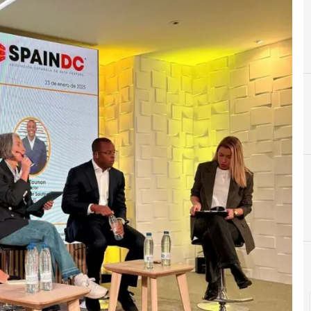
C
Centros de datos
N
Noti