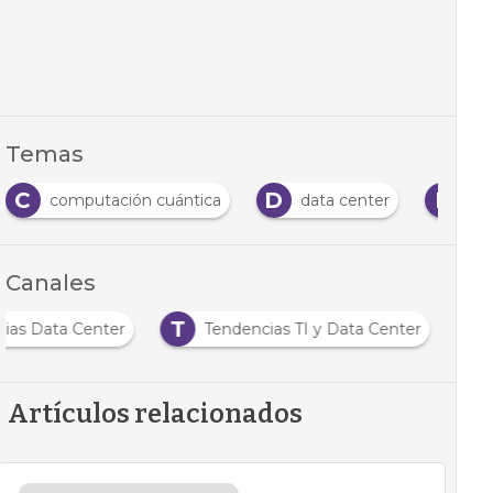
Temas
C
D
E
computación cuántica
data center
Efi
Canales
T
cias Data Center
Tendencias TI y Data Center
Artículos relacionados