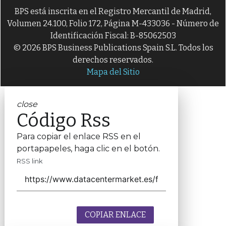
BPS está inscrita en el Registro Mercantil de Madrid,
Volumen 24.100, Folio 172, Página M-433036 - Número de
Identificación Fiscal: B-85062503
© 2026 BPS Business Publications Spain S.L. Todos los
derechos reservados.
Mapa del Sitio
close
Código Rss
Para copiar el enlace RSS en el
portapapeles, haga clic en el botón.
RSS link
COPIAR ENLACE