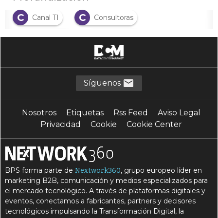
C
C
Canal TI
Consultoras
C
C
Consultoría
Consumo
D
D
Digitalización
Distribuidores
E
E
Empresas
España
Síguenos
F
I
Facturación
Informática
Nosotros
Etiquetas
Rss Feed
Aviso Legal
I
I
Ingresos
Integradores
Privacidad
Cookie
Cookie Center
M
R
Mayoristas
Ranking
T
Tecnología
BPS forma parte de
, grupo europeo líder en
Nextwork360
marketing B2B, comunicación y medios especializados para
el mercado tecnológico. A través de plataformas digitales y
eventos, conectamos a fabricantes, partners y decisores
tecnológicos impulsando la Transformación Digital, la