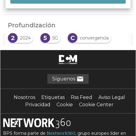
Profundización
2
5
C
2024
5G
convergencia
E
I
Edge computing
IA
I
I
Infraestructuras
innovación
I
O
inteligencia artificial
operadoras
Síguenos
R
T
redes
telecomunicaciones
Nosotros
Etiquetas
Rss Feed
Aviso Legal
T
Tendencias
Privacidad
Cookie
Cookie Center
BPS forma parte de
, grupo europeo líder en
Nextwork360