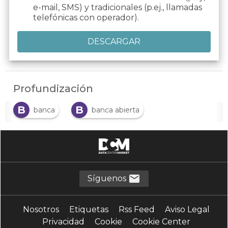
e-mail, SMS) y tradicionales (p.ej., llamadas
telefónicas con operador).
Profundización
B
B
banca
banca abierta
B
B
Banco
Banco Digital
B
C
Banking
Créditos comerciales
F
G
Fintech
Gestión del crédito
Síguenos
I
I
Insurance
Insurtech
Nosotros
Etiquetas
Rss Feed
Aviso Legal
S
S
Seguros
Servicios Financieros
Privacidad
Cookie
Cookie Center