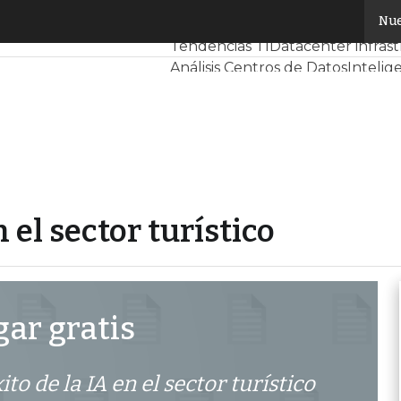
IA en el sector turístico
Nue
Servidores CPD y Mercado
Proye
Tendencias TI
Datacenter infras
Análisis Centros de Datos
Intelige
n el sector turístico
ar gratis
ito de la IA en el sector turístico