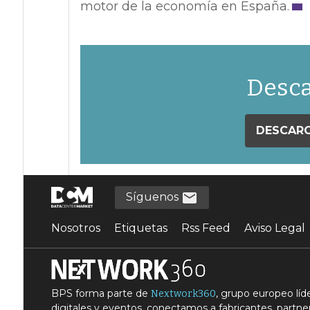
motor de la economía en España.
Desca
DESCARG
Síguenos
Nosotros
Etiquetas
Rss Feed
Aviso Legal
BPS forma parte de
, grupo europeo lí
Nextwork360
digitales y eventos, conectamos a fabricantes, partner