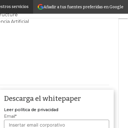
stros servicios
Añadir a tus fuentes preferidas en Google
ctos
Sostenibilidad
tructure
ncia Artificial
Descarga el whitepaper
Leer política de privacidad
Email
*