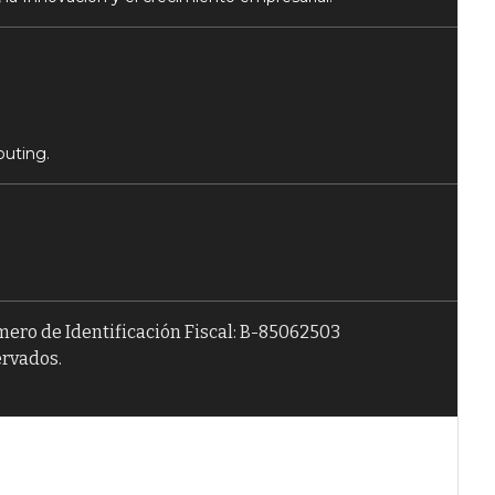
puting.
úmero de Identificación Fiscal: B-85062503
ervados.