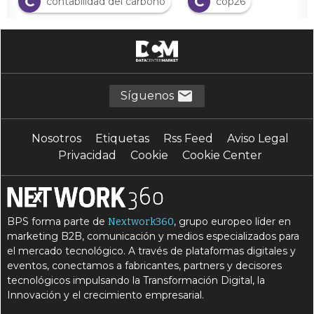
C
C
contabilidad del carbono
cop26
D
desarrollo sostenible
D
E
descarbonización
economía circular
E
E
economía verde
ESG
Síguenos
G
gobernanza social corporativa
Nosotros
Etiquetas
Rss Feed
Aviso Legal
N
negocio sostenible
Privacidad
Cookie
Cookie Center
R
responsabilidad social corporativa
R
S
RSC
Sostenibilidad
BPS forma parte de
, grupo europeo líder en
Nextwork360
S
T
sostenible
taxonomía verde de la UE
marketing B2B, comunicación y medios especializados para
el mercado tecnológico. A través de plataformas digitales y
T
tecnologías limpias
eventos, conectamos a fabricantes, partners y decisores
tecnológicos impulsando la Transformación Digital, la
Innovación y el crecimiento empresarial.