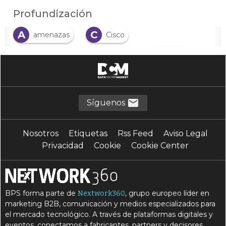
Profundización
A
C
amenazas
Cisco
C
D
E
conectividad
dato
Edge
R
S
S
redes
SASE
seguridad
S
T
servicios
teletrabajo
Síguenos
Nosotros
Etiquetas
Rss Feed
Aviso Legal
Privacidad
Cookie
Cookie Center
BPS forma parte de
, grupo europeo líder en
Nextwork360
marketing B2B, comunicación y medios especializados para
el mercado tecnológico. A través de plataformas digitales y
eventos, conectamos a fabricantes, partners y decisores