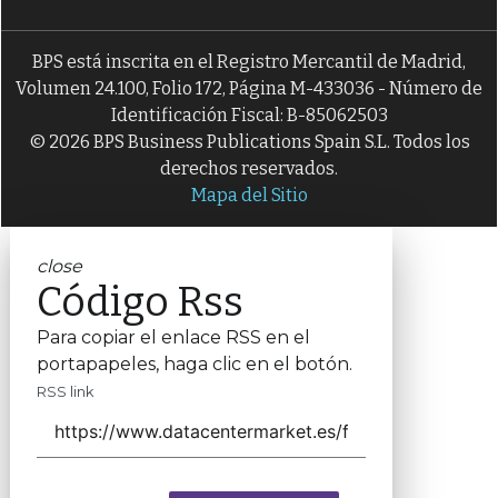
BPS está inscrita en el Registro Mercantil de Madrid,
Volumen 24.100, Folio 172, Página M-433036 - Número de
Identificación Fiscal: B-85062503
© 2026 BPS Business Publications Spain S.L. Todos los
derechos reservados.
Mapa del Sitio
close
Código Rss
Para copiar el enlace RSS en el
portapapeles, haga clic en el botón.
RSS link