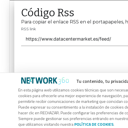
Código Rss
Para copiar el enlace RSS en el portapapeles, h
RSS link
Tu contenido, tu privacid
Código Rss
En esta página web utilizamos cookies técnicas que son necesari
Para copiar el enlace RSS en el portapapeles, h
cookies para ofrecerle una mejor experiencia de navegación, para
permitirle recibir comunicaciones de marketing que coincidan c
RSS link
Puede expresar su consentimiento a la instalación de cookies d
hacer clic en RECHAZAR. Puede configurar las preferencias de 
Siempre puede gestionar sus preferencias entrando en nuestr
que utilizamos visitando nuestra
POLÍTICA DE COOKIES
.