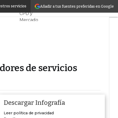
stionados
stros servicios
Añadir a tus fuentes preferidas en Google
Servidores
CPD y
Mercado
Proyectos
Sostenibilidad
Tendencias
TI
Datacenter
infrastructure
Análisis
dores de servicios
Centros de
Datos
Inteligencia
Artificial
Descargar Infografía
Leer política de privacidad