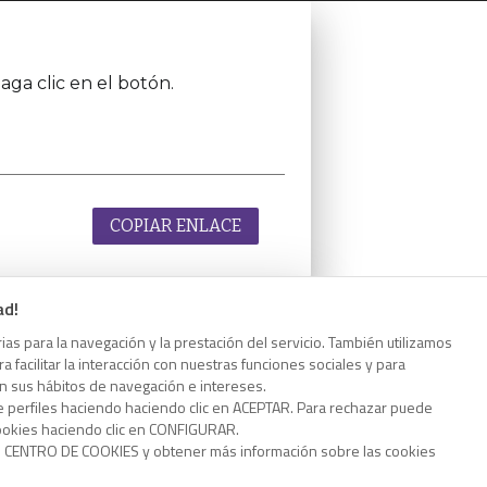
aga clic en el botón.
COPIAR ENLACE
ad!
as para la navegación y la prestación del servicio. También utilizamos
aga clic en el botón.
 facilitar la interacción con nuestras funciones sociales y para
on sus hábitos de navegación e intereses.
e perfiles haciendo haciendo clic en ACEPTAR. Para rechazar puede
cookies haciendo clic en CONFIGURAR.
o CENTRO DE COOKIES y obtener más información sobre las cookies