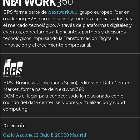
M
M
microservicios
multicloud
BPS forma parte de
, grupo europeo líder en
Nextwork360
N
O
nube híbrida
obsolescencia
marketing B2B, comunicación y medios especializados para
el mercado tecnológico. A través de plataformas digitales y
S
S
seguridad
serverless
eventos, conectamos a fabricantes, partners y decisores
S
tecnológicos impulsando la Transformación Digital, la
software
Innovación y el crecimiento empresarial.
BPS (Business Publications Spain), editora de Data Center
Market, forma parte de Nextwork360.
DCM es el lugar para conocer todo lo relacionado con el
mundo del data center, servidores, virtualización y cloud
computing.
Dirección
Calle Azcona 12, Bajo B, 28028 Madrid