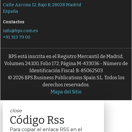
Calle Azcona 12, Bajo B, 28028 Madrid
España
Contactos
info@bps.com.es
+91 313 79 00
BPS está inscrita en el Registro Mercantil de Madrid,
Volumen 24.100, Folio 172, Página M-433036 - Número de
Identificación Fiscal: B-85062503
© 2026 BPS Business Publications Spain S.L. Todos los
derechos reservados.
Mapa del Sitio
close
Código Rss
Para copiar el enlace RSS en el