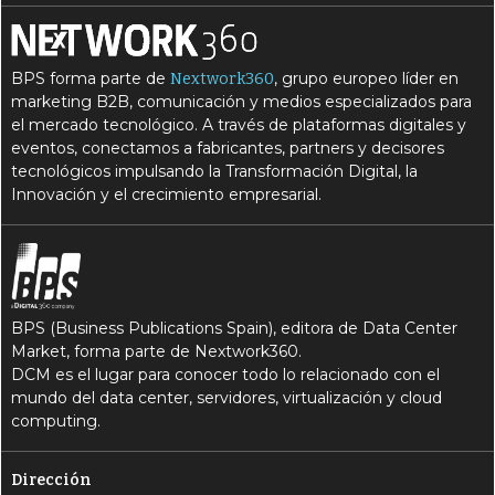
I
K
Inteligencia empresarial
KW
BPS forma parte de
, grupo europeo líder en
Nextwork360
M
Minería de datos
marketing B2B, comunicación y medios especializados para
el mercado tecnológico. A través de plataformas digitales y
M
monetización de datos
eventos, conectamos a fabricantes, partners y decisores
V
tecnológicos impulsando la Transformación Digital, la
Visualización de datos
Innovación y el crecimiento empresarial.
BPS (Business Publications Spain), editora de Data Center
Market, forma parte de Nextwork360.
DCM es el lugar para conocer todo lo relacionado con el
mundo del data center, servidores, virtualización y cloud
computing.
Dirección