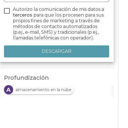
Autorizo la comunicación de mis datos a
terceros
para que los procesen para sus
propios fines de marketing a través de
métodos de contacto automatizados
(p.ej., e-mail, SMS) y tradicionales (p.ej.,
llamadas telefónicas con operador).
Profundización
A
almacenamiento en la nube
A
Aplicación en la nube
A
A
aplicaciones
Aplicaciones cloud
A
C
aplicaciones sin servidor
cloud