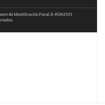
úmero de Identificación Fiscal: B-85062503
ervados.