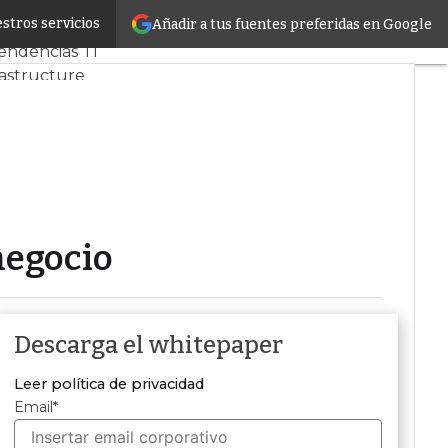
stros servicios
Añadir a tus fuentes preferidas en Google
 y Mercado
Proyectos
endencias TI
rastructure
s de Datos
ficial
negocio
Descarga el whitepaper
Leer política de privacidad
Email
*