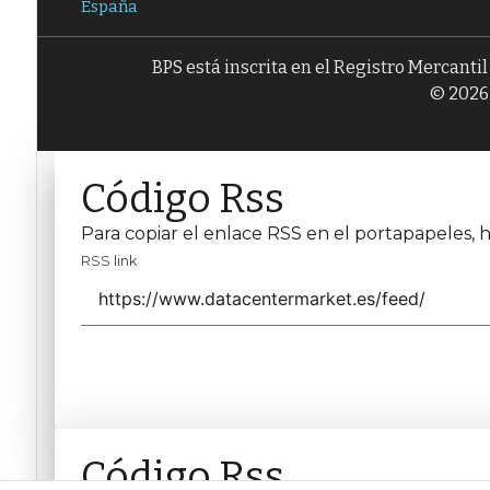
España
BPS está inscrita en el Registro Mercanti
© 2026 
Código Rss
Para copiar el enlace RSS en el portapapeles, h
RSS link
Código Rss