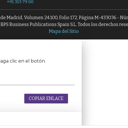
+91 313 79 00
l de Madrid, Volumen 24.100, Folio 172, Página M-433036 - N
BPS Business Publications Spain S.L. Todos los derechos res
Mapa del Sitio
aga clic en el botón.
COPIAR ENLACE