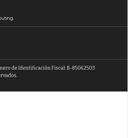
puting.
úmero de Identificación Fiscal: B-85062503
ervados.