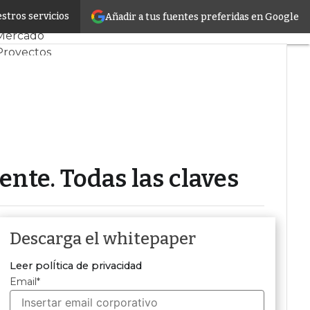
stros servicios
Añadir a tus fuentes preferidas en Google
Servidores CPD y
Mercado
Proyectos
Sostenibilidad
Tendencias TI
Datacenter
infrastructure
Análisis Centros de
Datos
Inteligencia Artificial
iente. Todas las claves
Descarga el whitepaper
Leer polÍtica de privacidad
Email
*