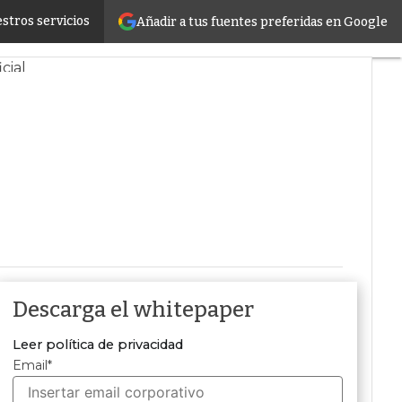
stros servicios
Añadir a tus fuentes preferidas en Google
enibilidad
icial
Descarga el whitepaper
Leer política de privacidad
Email
*