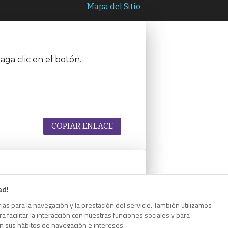
Mapa del Sitio
aga clic en el botón.
COPIAR ENLACE
ad!
aga clic en el botón.
as para la navegación y la prestación del servicio. También utilizamos
 facilitar la interacción con nuestras funciones sociales y para
on sus hábitos de navegación e intereses.