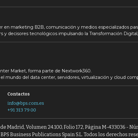
der en marketing B2B, comunicación y medios especializados para
s y decisores tecnológicos impulsando la Transformación Digital,
Center Market, forma parte de Nextwork360.
el mundo del data center, servidores, virtualización y cloud com
Contactos
info@bps.com.es
+91 313 79 00
l de Madrid, Volumen 24.100, Folio 172, Página M-433036 - N
BPS Business Publications Spain S.L. Todos los derechos res