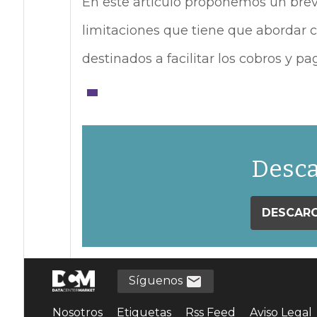
En este artículo proponemos un bre
limitaciones que tiene que abordar 
destinados a facilitar los cobros y p
Desca
DESCARG
Síguenos
Nosotros
Etiquetas
Rss Feed
Aviso Legal