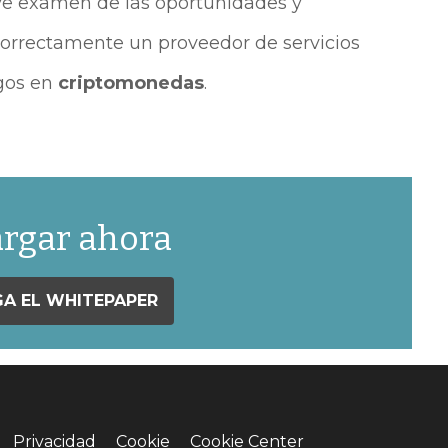
ve examen de las oportunidades y
correctamente un proveedor de servicios
agos en
criptomonedas
.
rgar ahora
A EL WHITEPAPER
Privacidad
Cookie
Cookie Center