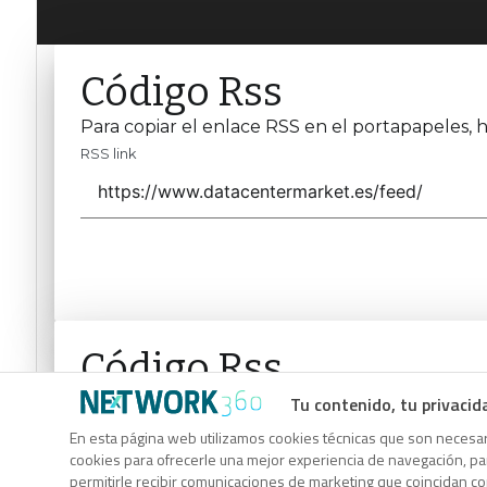
Código Rss
Para copiar el enlace RSS en el portapapeles, h
RSS link
Código Rss
Tu contenido, tu privacid
Para copiar el enlace RSS en el portapapeles, h
RSS link
En esta página web utilizamos cookies técnicas que son necesari
cookies para ofrecerle una mejor experiencia de navegación, para
permitirle recibir comunicaciones de marketing que coincidan c