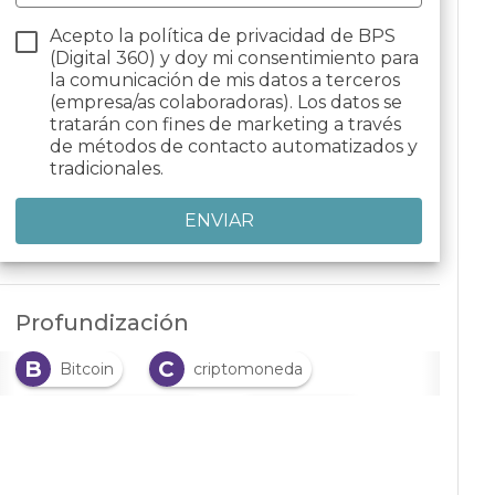
Acepto la política de privacidad de BPS
(Digital 360) y doy mi consentimiento para
la comunicación de mis datos a
terceros
(empresa/as colaboradoras). Los datos se
tratarán con fines de marketing a través
de métodos de contacto automatizados y
tradicionales.
Profundización
B
C
Bitcoin
criptomoneda
D
E
dinero electrónico
Ethereum
M
N
monedero
NFT