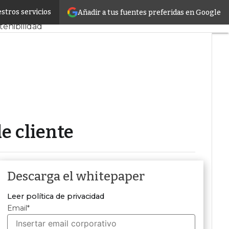
stros servicios
Añadir a tus fuentes preferidas en Google
PD y Mercado
tenibilidad
I
frastructure
ros de Datos
tificial
e cliente
Descarga el whitepaper
Leer política de privacidad
Email
*