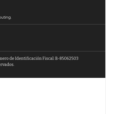
puting.
úmero de Identificación Fiscal: B-85062503
ervados.