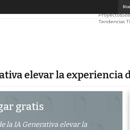
erativa elevar la experiencia de cliente
Nue
Servidores C
Proyectos
Sos
Tendencias T
Datacenter in
Análisis Cent
Inteligencia Ar
iva elevar la experiencia d
ar gratis
 la IA Generativa elevar la