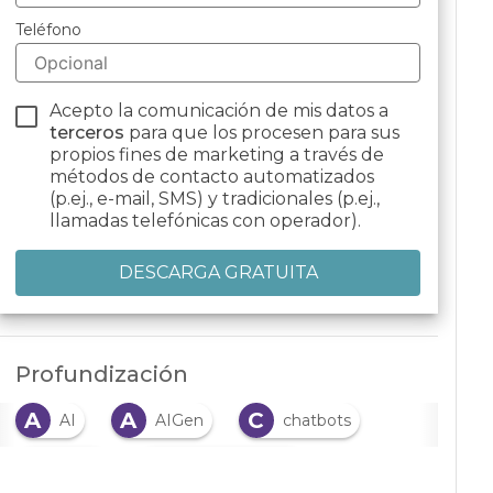
Teléfono
Acepto la comunicación de mis datos a
terceros
para que los procesen para sus
propios fines de marketing a través de
métodos de contacto automatizados
(p.ej., e-mail, SMS) y tradicionales (p.ej.,
llamadas telefónicas con operador).
Profundización
A
A
C
AI
AIGen
chatbots
C
C
cloud
Contact center