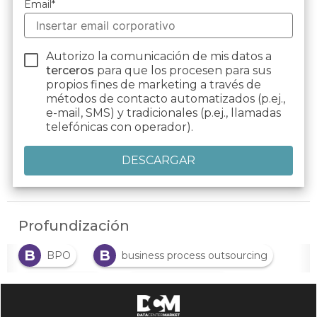
Email
*
Autorizo la comunicación de mis datos a
terceros
para que los procesen para sus
propios fines de marketing a través de
métodos de contacto automatizados (p.ej.,
e-mail, SMS) y tradicionales (p.ej., llamadas
telefónicas con operador).
Profundización
B
B
BPO
business process outsourcing
C
C
Call Center
Contact center
E
experiencia con el cliente