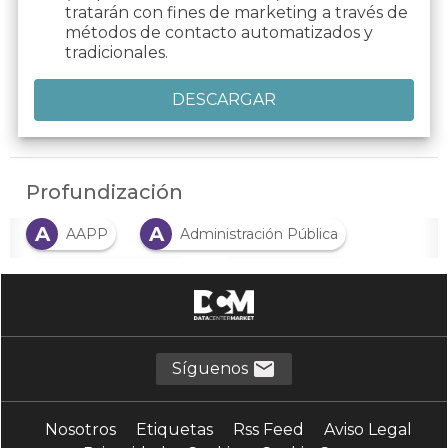
tratarán con fines de marketing a través de
métodos de contacto automatizados y
tradicionales.
Profundización
A
A
AAPP
Administración Pública
C
C
cambio climático
contratación
D
E
descarbonización
empresa 4.0
E
E
energía
energías renovables
Síguenos
F
F
financiación
formación
Nosotros
Etiquetas
Rss Feed
Aviso Legal
G
P
ganadería
petróleo y gas