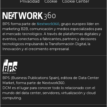
Privacidad
Cookie
Cookie Center
P
Plan Nacional de Recuperación y Resiliencia
P
P
PNRR
préstamos
BPS forma parte de
, grupo europeo líder en
Nextwork360
R
R
renta de ciudadanía
RRHH
marketing B2B, comunicación y medios especializados para
el mercado tecnológico. A través de plataformas digitales y
eventos, conectamos a fabricantes, partners y decisores
tecnológicos impulsando la Transformación Digital, la
Innovación y el crecimiento empresarial.
BPS (Business Publications Spain), editora de Data Center
Market, forma parte de Nextwork360.
DCM es el lugar para conocer todo lo relacionado con el
mundo del data center, servidores, virtualización y cloud
computing.