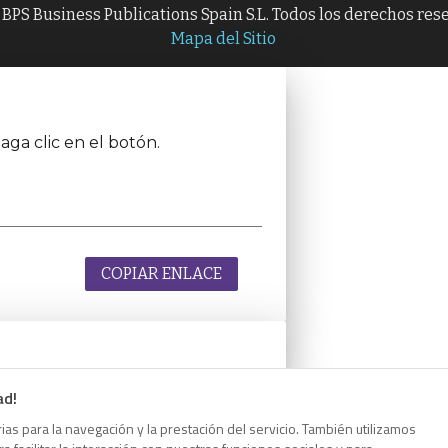
BPS Business Publications Spain S.L. Todos los derechos res
Mapa del Sitio
aga clic en el botón.
COPIAR ENLACE
ad!
aga clic en el botón.
as para la navegación y la prestación del servicio. También utilizamos