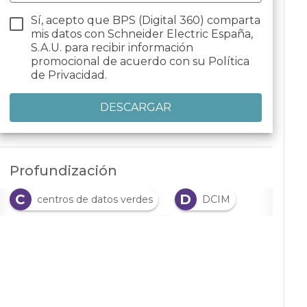
Sí, acepto que BPS (Digital 360) comparta
mis datos con Schneider Electric España,
S.A.U. para recibir información
promocional de acuerdo con su
Política
de Privacidad.
Profundización
C
D
centros de datos verdes
DCIM
D
digitalización y sostenibilidad
G
gestión de energía
I
impacto ambiental de la IT