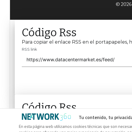
© 2026 
Código Rss
Para copiar el enlace RSS en el portapapeles, h
RSS link
Código Rss
Tu contenido, tu privacid
Para copiar el enlace RSS en el portapapeles, h
RSS link
En esta página web utilizamos cookies técnicas que son necesari