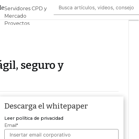
le
Servidores CPD y
Mercado
Proyectos
Sostenibilidad
Tendencias TI
Datacenter
infrastructure
Análisis Centros de
ágil, seguro y
Datos
Inteligencia
Artificial
Descarga el whitepaper
Leer política de privacidad
Email
*