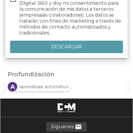
(Digital 360) y doy mi consentimiento para
la comunicación de mis datos a
terceros
(empresa/as colaboradoras). Los datos se
tratarán con fines de marketing a través de
métodos de contacto automatizados y
tradicionales.
Profundización
A
aprendizaje automático
A
aprendizaje profundo
C
chips neuromórficos
C
I
ciencia de datos
IA
Síguenos