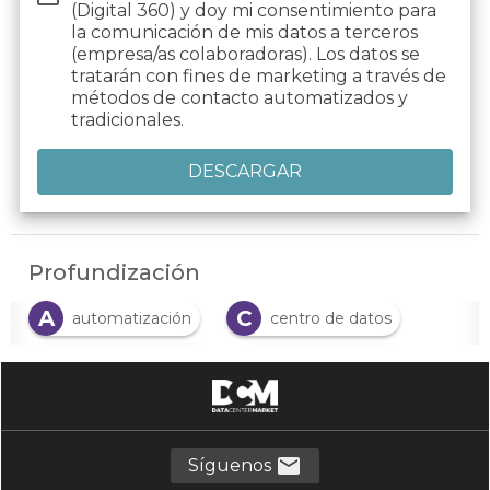
(Digital 360) y doy mi consentimiento para
la comunicación de mis datos a terceros
(empresa/as colaboradoras). Los datos se
tratarán con fines de marketing a través de
métodos de contacto automatizados y
tradicionales.
Profundización
A
C
automatización
centro de datos
C
C
centros de datos
ciberseguridad
C
D
CPD
data center
D
E
Deep Learning
eficiencia energética
Síguenos