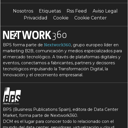
E
E
I
Egde
Egde computing
IA
Nosotros
Etiquetas
Rss Feed
Aviso Legal
I
I
infraestructura
inteligencia artificial
Privacidad
Cookie
Cookie Center
M
M
machine learning
mantenimiento
M
mantenimiento predictivo
BPS forma parte de
, grupo europeo líder en
Nextwork360
R
R
refrigeración
Resilencia
marketing B2B, comunicación y medios especializados para
el mercado tecnológico. A través de plataformas digitales y
S
Sostenibilidad
eventos, conectamos a fabricantes, partners y decisores
tecnológicos impulsando la Transformación Digital, la
Innovación y el crecimiento empresarial.
BPS (Business Publications Spain), editora de Data Center
Market, forma parte de Nextwork360.
DCM es el lugar para conocer todo lo relacionado con el
mundo del data center, servidores, virtualización y cloud