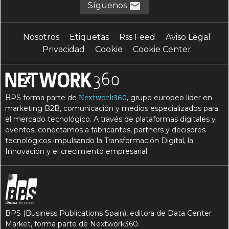
Síguenos
E
Edge computing
Nosotros
Etiquetas
Rss Feed
Aviso Legal
I
I
internet de las cosas
IoT
Privacidad
Cookie
Cookie Center
L
R
R
latencia
red
Rendimiento
S
S
seguridad
streaming
BPS forma parte de
, grupo europeo líder en
Nextwork360
marketing B2B, comunicación y medios especializados para
el mercado tecnológico. A través de plataformas digitales y
eventos, conectamos a fabricantes, partners y decisores
tecnológicos impulsando la Transformación Digital, la
Innovación y el crecimiento empresarial.
BPS (Business Publications Spain), editora de Data Center
Market, forma parte de Nextwork360.