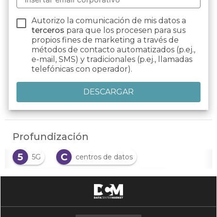
Autorizo la comunicación de mis datos a
terceros
para que los procesen para sus
propios fines de marketing a través de
métodos de contacto automatizados (p.ej.,
e-mail, SMS) y tradicionales (p.ej., llamadas
telefónicas con operador).
Profundización
5
C
5G
centros de datos
C
C
computación en el borde
CPD
D
data centers perimetrales
D
E
datas centers
Edge