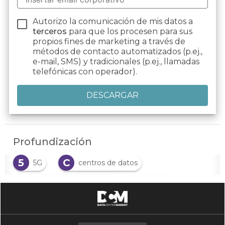
Autorizo la comunicación de mis datos a
terceros
para que los procesen para sus
propios fines de marketing a través de
métodos de contacto automatizados (p.ej.,
e-mail, SMS) y tradicionales (p.ej., llamadas
telefónicas con operador).
Profundización
5
C
5G
centros de datos
C
C
computación en el borde
CPD
D
data centers perimetrales
D
E
datas centers
Edge