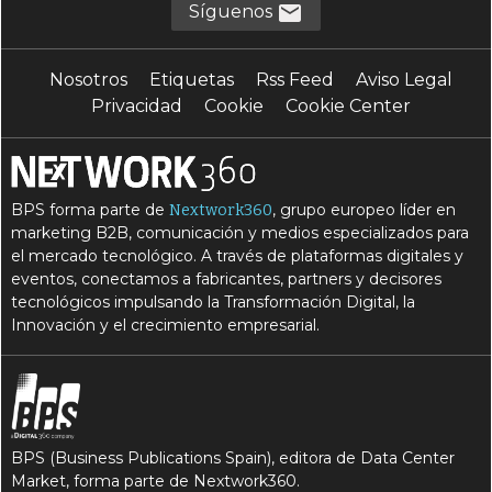
Síguenos
E
Edge computing
Nosotros
Etiquetas
Rss Feed
Aviso Legal
I
I
internet de las cosas
IoT
Privacidad
Cookie
Cookie Center
L
R
R
latencia
red
Rendimiento
S
S
seguridad
streaming
BPS forma parte de
, grupo europeo líder en
Nextwork360
marketing B2B, comunicación y medios especializados para
el mercado tecnológico. A través de plataformas digitales y
eventos, conectamos a fabricantes, partners y decisores
tecnológicos impulsando la Transformación Digital, la
Innovación y el crecimiento empresarial.
BPS (Business Publications Spain), editora de Data Center
Market, forma parte de Nextwork360.