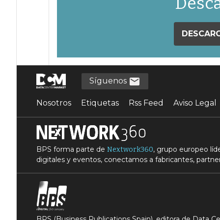
Desca
DESCARG
Síguenos
Nosotros
Etiquetas
Rss Feed
Aviso Legal
BPS forma parte de
, grupo europeo lí
Nextwork360
digitales y eventos, conectamos a fabricantes, partner
BPS (Business Publications Spain), editora de Data 