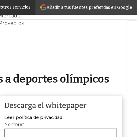
stros servicios
Añadir a tus fuentes preferidas en Google
Servidores CPD y
Mercado
Proyectos
Sostenibilidad
Tendencias TI
Datacenter
infrastructure
Análisis Centros de
Datos
Inteligencia Artificial
s a deportes olímpicos
Descarga el whitepaper
Leer política de privacidad
Nombre
*