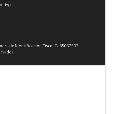
puting.
úmero de Identificación Fiscal: B-85062503
ervados.