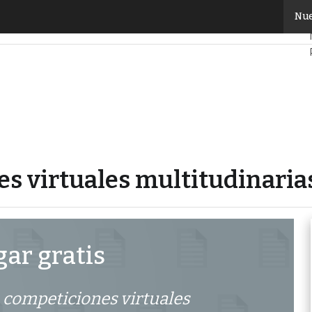
iones virtuales multitudinarias a deportes olímpicos
Nue
es virtuales multitudinaria
ar gratis
e competiciones virtuales