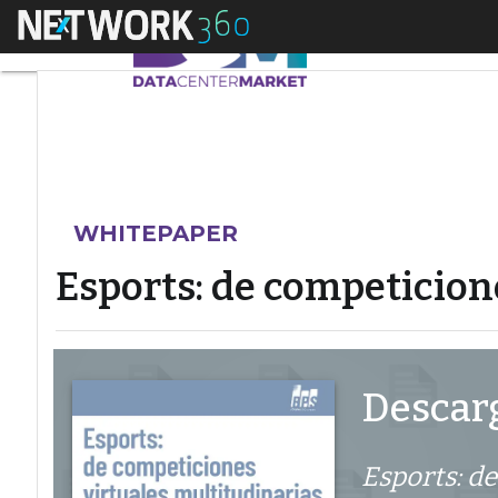
Menú
Esports: de competic
WHITEPAPER
Esports: de competicion
Descarg
Esports: d