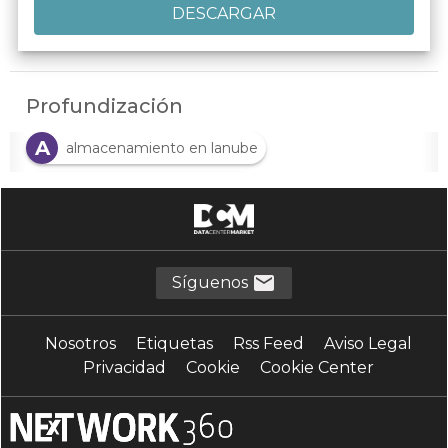
Profundización
A
almacenamiento en lanube
A
almacenamiento en nube
A
A
analista de datos
analítica
A
analítica descriptiva
Síguenos
A
analítica empresarial
Nosotros
Etiquetas
Rss Feed
Aviso Legal
A
A
Aplicación en la nube
aplicaciones
Privacidad
Cookie
Cookie Center
A
Aplicaciones cloud
A
aprendizaje profundo