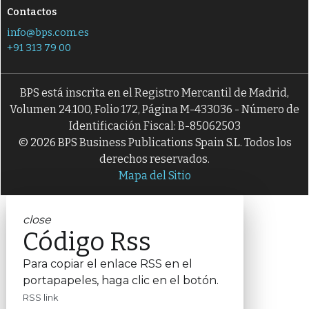
M
modernización de aplicaciones
Contactos
info@bps.com.es
M
N
multicloud
nube híbrida
+91 313 79 00
O
P
ordenadores cuánticos
PaaS
P
R
plataforma como servicio
RPA
BPS está inscrita en el Registro Mercantil de Madrid,
Volumen 24.100, Folio 172, Página M-433036 - Número de
S
S
servidor en la nube
servidor en nube
Identificación Fiscal: B-85062503
© 2026 BPS Business Publications Spain S.L. Todos los
X
xaas
derechos reservados.
Mapa del Sitio
close
Código Rss
Para copiar el enlace RSS en el
portapapeles, haga clic en el botón.
RSS link