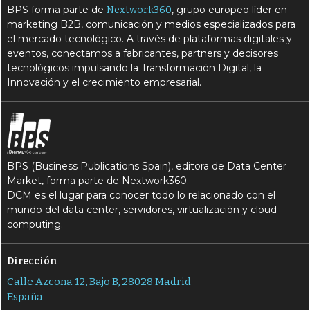
BPS forma parte de
, grupo europeo líder en
Nextwork360
A
C
asidtentes virtuales
CIO
marketing B2B, comunicación y medios especializados para
el mercado tecnológico. A través de plataformas digitales y
C
C
cloud
contenedores
eventos, conectamos a fabricantes, partners y decisores
C
tecnológicos impulsando la Transformación Digital, la
Continuidad de las actividades
Innovación y el crecimiento empresarial.
D
Director de Sistemas de Información
D
director de Tecnología de la Información
E
E
Edge computing
Externalización
BPS (Business Publications Spain), editora de Data Center
H
I
hiperautomatización
IA
Market, forma parte de Nextwork360.
DCM es el lugar para conocer todo lo relacionado con el
I
infraestructura como servicio
mundo del data center, servidores, virtualización y cloud
computing.
I
I
inteligencia artificial
IT híbrida
L
M
Dirección
laaS
Metaverso
Calle Azcona 12, Bajo B, 28028 Madrid
M
Migración a la nube
España