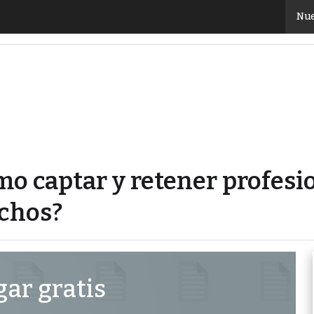
 ¿Cómo captar y retener profesionales en el mundo de l
Nue
ómo captar y retener profes
achos?
ar gratis