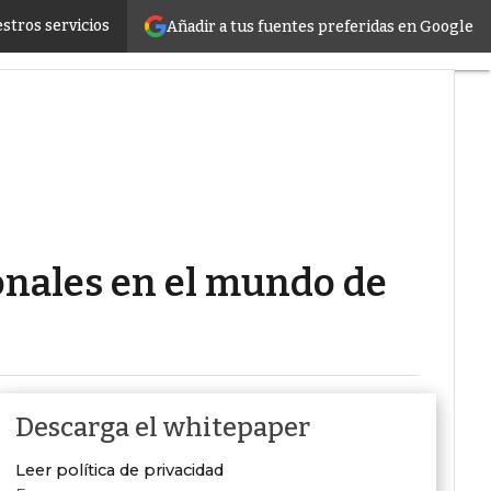
as asesorías y los despachos?
stros servicios
Añadir a tus fuentes preferidas en Google
Servidores
CPD y
Mercado
Proyectos
Sostenibilidad
Tendencias
TI
Datacenter
infrastructure
Análisis
ionales en el mundo de
Centros
de
Datos
Inteligencia
Artificial
Descarga el whitepaper
Leer política de privacidad