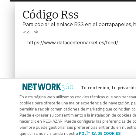
Código Rss
Para copiar el enlace RSS en el portapapeles, h
RSS link
Tu contenido, tu privacid
Código Rss
En esta página web utilizamos cookies técnicas que son necesari
Para copiar el enlace RSS en el portapapeles, h
cookies para ofrecerle una mejor experiencia de navegación, para
permitirle recibir comunicaciones de marketing que coincidan c
RSS link
Puede expresar su consentimiento a la instalación de cookies d
hacer clic en RECHAZAR. Puede configurar las preferencias de 
Siempre puede gestionar sus preferencias entrando en nuestr
que utilizamos visitando nuestra
POLÍTICA DE COOKIES
.