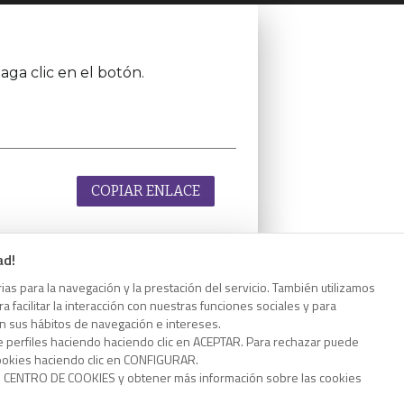
aga clic en el botón.
COPIAR ENLACE
ad!
as para la navegación y la prestación del servicio. También utilizamos
aga clic en el botón.
 facilitar la interacción con nuestras funciones sociales y para
on sus hábitos de navegación e intereses.
e perfiles haciendo haciendo clic en ACEPTAR. Para rechazar puede
cookies haciendo clic en CONFIGURAR.
o CENTRO DE COOKIES y obtener más información sobre las cookies