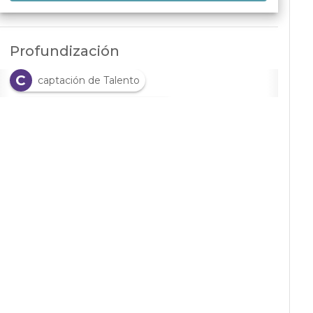
Profundización
C
captación de Talento
C
Compromiso del empleado
C
C
conciliación
contratación
D
Desarrollo profesional
D
Digitalización
E
Employer branding
F
G
Flexibilidad laboral
Gestorías
G
L
Grandes Consultoras
Liderazgo
M
Mercado Laboral