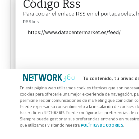
Código Rss
Para copiar el enlace RSS en el portapapeles, h
RSS link
Tu contenido, tu privacid
Código Rss
En esta página web utilizamos cookies técnicas que son necesari
Para copiar el enlace RSS en el portapapeles, h
cookies para ofrecerle una mejor experiencia de navegación, para
permitirle recibir comunicaciones de marketing que coincidan c
RSS link
Puede expresar su consentimiento a la instalación de cookies d
hacer clic en RECHAZAR. Puede configurar las preferencias de 
Siempre puede gestionar sus preferencias entrando en nuestr
que utilizamos visitando nuestra
POLÍTICA DE COOKIES
.