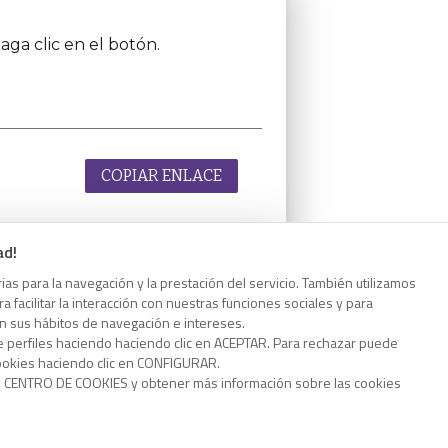
aga clic en el botón.
COPIAR ENLACE
ad!
as para la navegación y la prestación del servicio. También utilizamos
aga clic en el botón.
 facilitar la interacción con nuestras funciones sociales y para
on sus hábitos de navegación e intereses.
e perfiles haciendo haciendo clic en ACEPTAR. Para rechazar puede
cookies haciendo clic en CONFIGURAR.
o CENTRO DE COOKIES y obtener más información sobre las cookies
COPIAR ENLACE