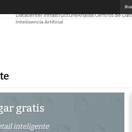
ligente
Nue
Servidores CPD y Mercado
Proyectos
Sostenibilid
Datacenter infrastructure
Análisis Centros de Dat
Inteligencia Artificial
te
ar gratis
tail inteligente