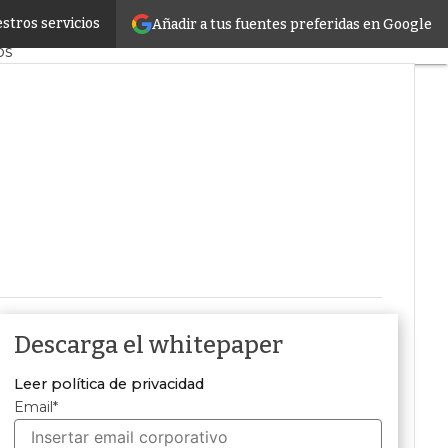
stros servicios
Añadir a tus fuentes preferidas en Google
ad
Tendencias TI
os
Descarga el whitepaper
Leer política de privacidad
Email
*