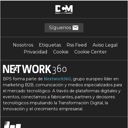
C
D
contabilidad
datos
F
I
Finanzas
IA
I
P
inteligencia artificial
productividad
Síguenos
P
R
pymes
robotización
Nosotros
Etiquetas
Rss Feed
Aviso Legal
Privacidad
Cookie
Cookie Center
BPS forma parte de
, grupo europeo líder en
Nextwork360
marketing B2B, comunicación y medios especializados para
el mercado tecnológico. A través de plataformas digitales y
eventos, conectamos a fabricantes, partners y decisores
tecnológicos impulsando la Transformación Digital, la
Innovación y el crecimiento empresarial.