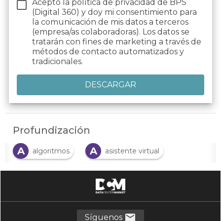
Acepto la política de privacidad de BPS
(Digital 360) y doy mi consentimiento para
la comunicación de mis datos a
terceros
(empresa/as colaboradoras). Los datos se
tratarán con fines de marketing a través de
métodos de contacto automatizados y
tradicionales.
Profundización
A
A
algoritmos
asistente virtual
C
C
Chatbot
CMO
C
C
comercio electrónico
compras
D
E
I
datos
ecommerce
IA
Síguenos