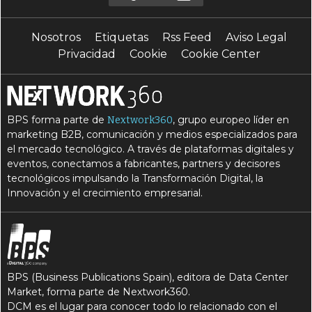
I
M
inteligencia artificial
marketing
Nosotros
Etiquetas
Rss Feed
Aviso Legal
P
R
publicidad
redes sociales
Privacidad
Cookie
Cookie Center
S
V
servicio
ventas
BPS forma parte de
, grupo europeo líder en
Nextwork360
marketing B2B, comunicación y medios especializados para
el mercado tecnológico. A través de plataformas digitales y
eventos, conectamos a fabricantes, partners y decisores
tecnológicos impulsando la Transformación Digital, la
Innovación y el crecimiento empresarial.
BPS (Business Publications Spain), editora de Data Center
Market, forma parte de Nextwork360.
DCM es el lugar para conocer todo lo relacionado con el