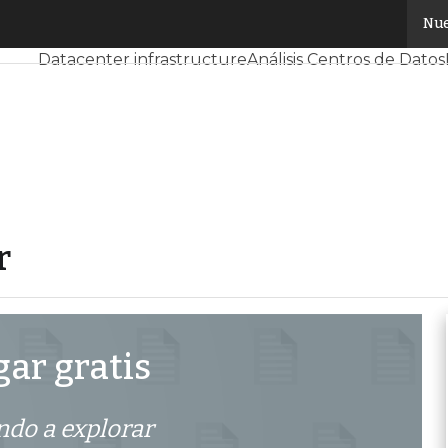
lorar
Nue
Servidores CPD y Mercado
Proyectos
Sostenibilidad
Datacenter infrastructure
Análisis Centros de Datos
r
ar gratis
ndo a explorar