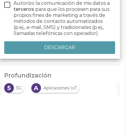
Autorizo la comunicación de mis datos a
terceros
para que los procesen para sus
propios fines de marketing a través de
métodos de contacto automatizados
(p.ej., e-mail, SMS) y tradicionales (p.ej.,
llamadas telefónicas con operador)
Profundización
5
A
5G
Aplicaciones IoT
A
Aplicaciones M2M
C
Ciudad Inteligente
D
Dispositivos inteligentes