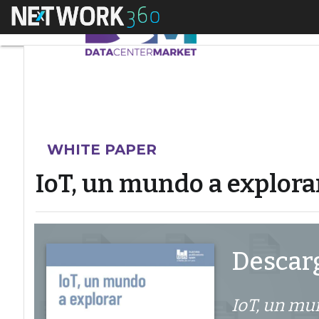
Menú
IoT, un mundo a exp
WHITE PAPER
IoT, un mundo a explora
Descarg
IoT, un mu