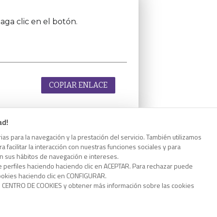
aga clic en el botón.
COPIAR ENLACE
ad!
as para la navegación y la prestación del servicio. También utilizamos
aga clic en el botón.
 facilitar la interacción con nuestras funciones sociales y para
on sus hábitos de navegación e intereses.
e perfiles haciendo haciendo clic en ACEPTAR. Para rechazar puede
cookies haciendo clic en CONFIGURAR.
o CENTRO DE COOKIES y obtener más información sobre las cookies
COPIAR ENLACE