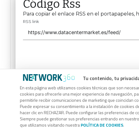
Código Rss
Para copiar el enlace RSS en el portapapeles, h
RSS link
Tu contenido, tu privacid
Código Rss
En esta página web utilizamos cookies técnicas que son necesari
Para copiar el enlace RSS en el portapapeles, h
cookies para ofrecerle una mejor experiencia de navegación, para
permitirle recibir comunicaciones de marketing que coincidan c
RSS link
Puede expresar su consentimiento a la instalación de cookies d
hacer clic en RECHAZAR. Puede configurar las preferencias de 
Siempre puede gestionar sus preferencias entrando en nuestr
que utilizamos visitando nuestra
POLÍTICA DE COOKIES
.