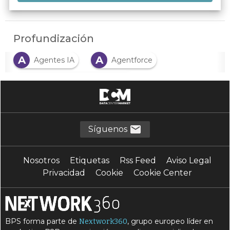
Profundización
A
A
Agentes IA
Agentforce
A
automatización inteligente
C
C
Cocreación
colaboración
D
E
Dreamforce
Empresa agéntica
Síguenos
I
I
IA
IA agéntica
Nosotros
Etiquetas
Rss Feed
Aviso Legal
I
S
inteligencia artificial
Salesforce
Privacidad
Cookie
Cookie Center
S
Seres humanos
BPS forma parte de
, grupo europeo líder en
Nextwork360