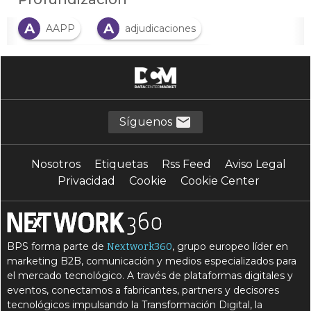
A
A
AAPP
adjudicaciones
A
Administración General del Estado
A
Administración Pública
A
ayuntamientos
Síguenos
C
C
comunidades autónomas
Contratos
Nosotros
Etiquetas
Rss Feed
Aviso Legal
I
I
informática personal
inversión
Privacidad
Cookie
Cookie Center
O
O
P
ofimática
ordenadores
PC
P
S
portátiles
sector educativo
BPS forma parte de
, grupo europeo líder en
Nextwork360
S
S
sector-público
sobremesas
marketing B2B, comunicación y medios especializados para
el mercado tecnológico. A través de plataformas digitales y
T
Telefónica
eventos, conectamos a fabricantes, partners y decisores
tecnológicos impulsando la Transformación Digital, la