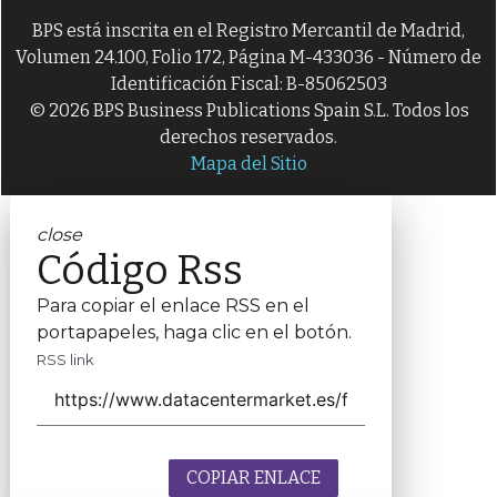
BPS está inscrita en el Registro Mercantil de Madrid,
Volumen 24.100, Folio 172, Página M-433036 - Número de
Identificación Fiscal: B-85062503
© 2026 BPS Business Publications Spain S.L. Todos los
derechos reservados.
Mapa del Sitio
close
Código Rss
Para copiar el enlace RSS en el
portapapeles, haga clic en el botón.
RSS link
COPIAR ENLACE