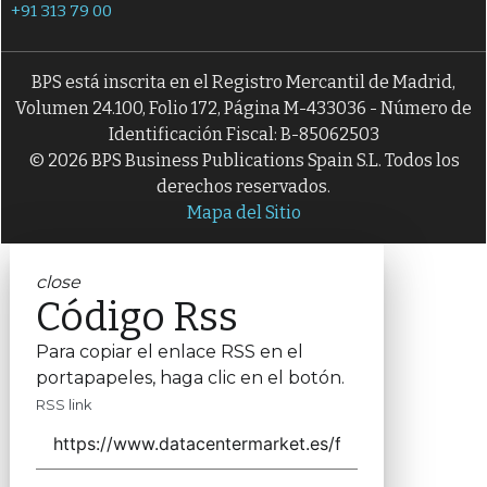
+91 313 79 00
BPS está inscrita en el Registro Mercantil de Madrid,
Volumen 24.100, Folio 172, Página M-433036 - Número de
Identificación Fiscal: B-85062503
© 2026 BPS Business Publications Spain S.L. Todos los
derechos reservados.
Mapa del Sitio
close
Código Rss
Para copiar el enlace RSS en el
portapapeles, haga clic en el botón.
RSS link