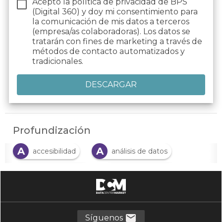
Acepto la política de privacidad de BPS
(Digital 360) y doy mi consentimiento para
la comunicación de mis datos a
terceros
(empresa/as colaboradoras). Los datos se
tratarán con fines de marketing a través de
métodos de contacto automatizados y
tradicionales.
Profundización
A
A
accesibilidad
análisis de datos
A
C
automatización
ciberseguridad
C
D
E
costes
datos
empleo
E
E
empresa
erp
Síguenos