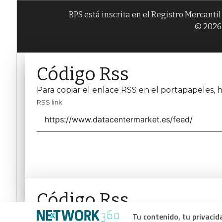
BPS está inscrita en el Registro Mercanti
© 2026 
Código Rss
Para copiar el enlace RSS en el portapapeles, h
RSS link
Código Rss
Tu contenido, tu privacid
Para copiar el enlace RSS en el portapapeles, h