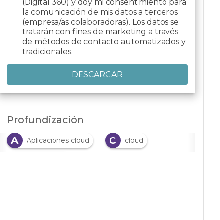
(Digital 360) y doy mi consentimiento para
la comunicación de mis datos a terceros
(empresa/as colaboradoras). Los datos se
tratarán con fines de marketing a través
de métodos de contacto automatizados y
tradicionales.
Profundización
A
C
Aplicaciones cloud
cloud
C
cloud nativa
C
computación en la nube
C
contenedores
E
Estrategia de datos