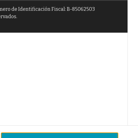
úmero de Identificación Fiscal: B-85062503
ervados.