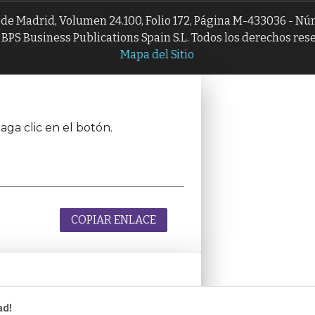
l de Madrid, Volumen 24.100, Folio 172, Página M-433036 - N
BPS Business Publications Spain S.L. Todos los derechos res
Mapa del Sitio
aga clic en el botón.
COPIAR ENLACE
ad!
aga clic en el botón.