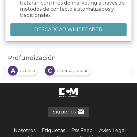
tratarán con fines de marketing a través de
métodos de contacto automatizados y
tradicionales.
Profundización
A
C
acceso
ciberseguridad
C
comunicaciones seguras
C
conexión multidispositivo
D
N
R
Digitalización
Nube
redes
Síguenos
S
S
S
SASE
seguridad
servicios
Nosotros
Etiquetas
Rss Feed
Aviso Legal
T
teletrabajo