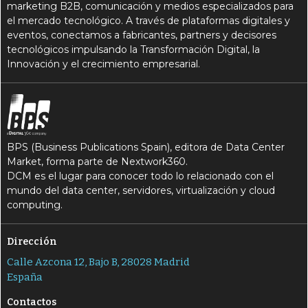
marketing B2B, comunicación y medios especializados para
el mercado tecnológico. A través de plataformas digitales y
G
G
gestión vacaciones
Gran cuenta
eventos, conectamos a fabricantes, partners y decisores
G
H
H
tecnológicos impulsando la Transformación Digital, la
Grupo Castilla
HCM
HRIS
Innovación y el crecimiento empresarial.
H
I
HRMS
IA
I
I
intetigencia artificial
IRPF
K
M
N
Kairos
Movilidad
nóminas
BPS (Business Publications Spain), editora de Data Center
N
O
Nube
onpremise
Market, forma parte de Nextwork360.
DCM es el lugar para conocer todo lo relacionado con el
P
P
peoplesoft
plantilla
mundo del data center, servidores, virtualización y cloud
computing.
P
P
portal de empleados
programas
R
R
Dirección
reclutamiento
recursos humanos
Calle Azcona 12, Bajo B, 28028 Madrid
R
S
S
RRHH
salarios
SAP
España
S
S
SAP SuccessFactors
Seidor
Contactos