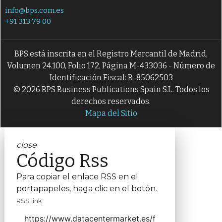
info@bps.com.es
S
S
software
software notas de gasto
+91 313 79 00
S
Software recursos humanos
S
S
software RRHH
SuiteLoop
BPS está inscrita en el Registro Mercantil de Madrid,
Volumen 24.100, Folio 172, Página M-433036 - Número de
Y
Y
Yunbit Business Cloud
Yunbit RRHH
Identificación Fiscal: B-85062503
© 2026 BPS Business Publications Spain S.L. Todos los
Z
Zucchetti HR
derechos reservados.
Mapa del Sitio
close
Código Rss
Para copiar el enlace RSS en el
portapapeles, haga clic en el botón.
RSS link