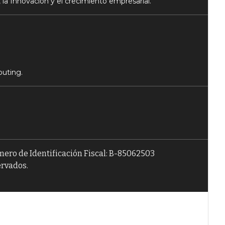
 la Innovación y el crecimiento empresarial.
puting.
úmero de Identificación Fiscal: B-85062503
ervados.