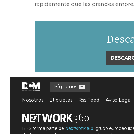
rápidamente que las grandes empres
Desca
DESCARG
Síguenos
Nosotros
Etiquetas
Rss Feed
Aviso Legal
BPS forma parte de
, grupo europeo lí
Nextwork360