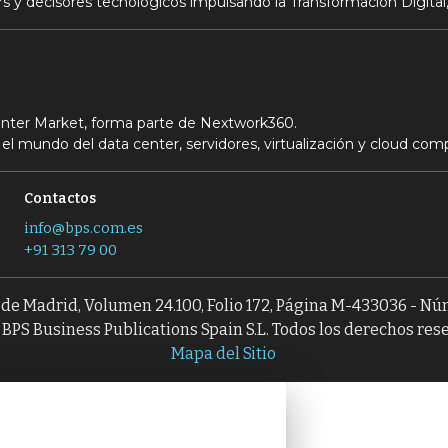
s y decisores tecnológicos impulsando la Transformación Digital,
Center Market, forma parte de Nextwork360.
el mundo del data center, servidores, virtualización y cloud com
Contactos
info@bps.com.es
+91 313 79 00
l de Madrid, Volumen 24.100, Folio 172, Página M-433036 - N
BPS Business Publications Spain S.L. Todos los derechos res
Mapa del Sitio