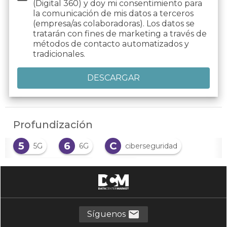
(Digital 360) y doy mi consentimiento para
la comunicación de mis datos a terceros
(empresa/as colaboradoras). Los datos se
tratarán con fines de marketing a través de
métodos de contacto automatizados y
tradicionales.
Profundización
5
6
C
5G
6G
ciberseguridad
E
I
Edge computing
IA
I
L
IA Generativa
legislación
L
N
N
loT
Nube
nube híbrida
Síguenos
O
R
operadoreas
redes