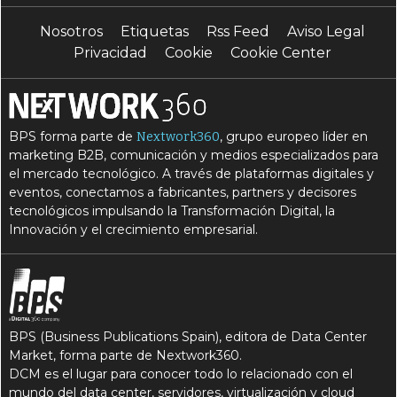
Nosotros
Etiquetas
Rss Feed
Aviso Legal
R
R
redes privadas
retos
Privacidad
Cookie
Cookie Center
S
S
Satelite
seguridad
S
T
Sostenibilidad
telecomunicaciones
BPS forma parte de
, grupo europeo líder en
Nextwork360
T
Tendencias
marketing B2B, comunicación y medios especializados para
el mercado tecnológico. A través de plataformas digitales y
eventos, conectamos a fabricantes, partners y decisores
tecnológicos impulsando la Transformación Digital, la
Innovación y el crecimiento empresarial.
BPS (Business Publications Spain), editora de Data Center
Market, forma parte de Nextwork360.
DCM es el lugar para conocer todo lo relacionado con el
mundo del data center, servidores, virtualización y cloud