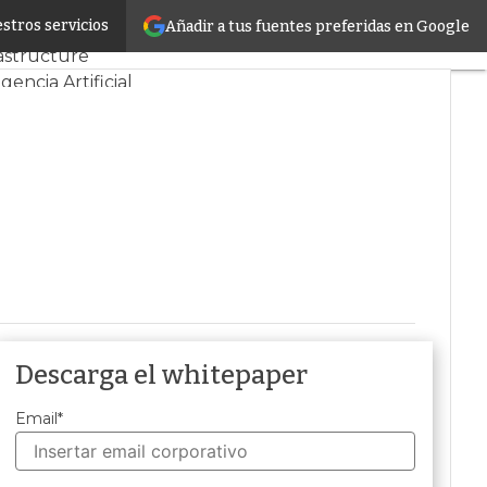
stros servicios
Añadir a tus fuentes preferidas en Google
oyectos
Sostenibilidad
astructure
igencia Artificial
Descarga el whitepaper
Email
*