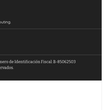
puting.
úmero de Identificación Fiscal: B-85062503
ervados.