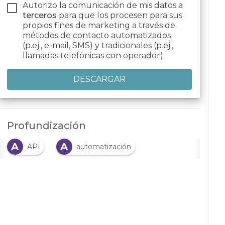
Autorizo la comunicación de mis datos a
terceros
para que los procesen para sus
propios fines de marketing a través de
métodos de contacto automatizados
(p.ej., e-mail, SMS) y tradicionales (p.ej.,
llamadas telefónicas con operador)
Profundización
A
A
API
automatización
B
BPM
B
Business Process Management
D
G
datos
gestión