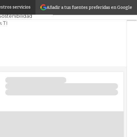
stros servicios
Añadir a tus fuentes preferidas en Google
s CPD y Mercado
Sostenibilidad
 TI
 infrastructure
entros de Datos
 Artificial