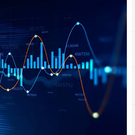
B
Backup
A