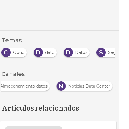
Temas
C
D
D
S
Cloud
dato
Datos
Seguridad
Canales
N
Almacenamiento datos
Noticias Data Center
Artículos relacionados