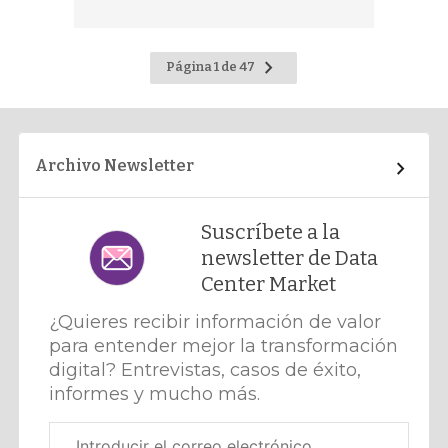
Ir
Página 1 de 47
a
la
página
siguiente
Archivo Newsletter
Suscríbete a la
newsletter de Data
Center Market
¿Quieres recibir información de valor
para entender mejor la transformación
digital? Entrevistas, casos de éxito,
informes y mucho más.
Correo