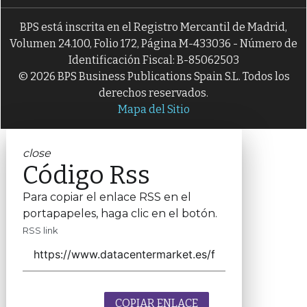
BPS está inscrita en el Registro Mercantil de Madrid,
Volumen 24.100, Folio 172, Página M-433036 - Número de
Identificación Fiscal: B-85062503
© 2026 BPS Business Publications Spain S.L. Todos los
derechos reservados.
Mapa del Sitio
close
Código Rss
Para copiar el enlace RSS en el
portapapeles, haga clic en el botón.
RSS link
COPIAR ENLACE